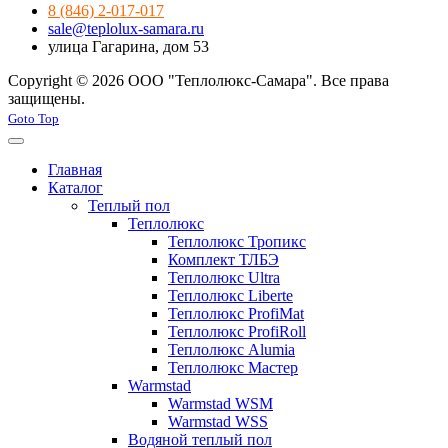
8 (846) 2-017-017
sale@teplolux-samara.ru
улица Гагарина, дом 53
Copyright © 2026 ООО "Теплолюкс-Самара". Все права
защищены.
Joomla! 3 Templates
Goto Top
Главная
Каталог
Теплый пол
Теплолюкс
Теплолюкс Тропикс
Комплект ТЛБЭ
Теплолюкс Ultra
Теплолюкс Liberte
Теплолюкс ProfiMat
Теплолюкс ProfiRoll
Теплолюкс Alumia
Теплолюкс Мастер
Warmstad
Warmstad WSM
Warmstad WSS
Водяной теплый пол