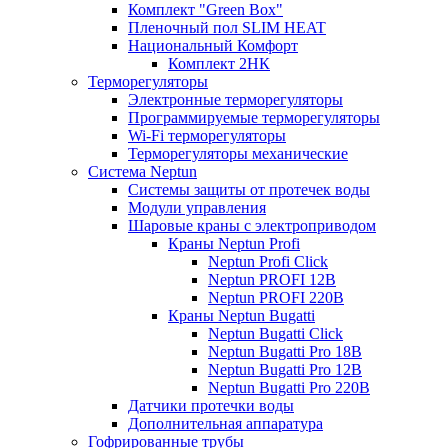
Комплект "Green Box"
Пленочный пол SLIM HEAT
Национальный Комфорт
Комплект 2НК
Терморегуляторы
Электронные терморегуляторы
Программируемые терморегуляторы
Wi-Fi терморегуляторы
Терморегуляторы механические
Система Neptun
Системы защиты от протечек воды
Модули управления
Шаровые краны с электроприводом
Краны Neptun Profi
Neptun Profi Click
Neptun PROFI 12В
Neptun PROFI 220В
Краны Neptun Bugatti
Neptun Bugatti Click
Neptun Bugatti Pro 18В
Neptun Bugatti Pro 12В
Neptun Bugatti Pro 220В
Датчики протечки воды
Дополнительная аппаратура
Гофрированные трубы