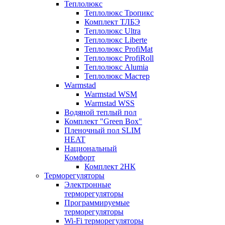
Теплолюкс
Теплолюкс Тропикс
Комплект ТЛБЭ
Теплолюкс Ultra
Теплолюкс Liberte
Теплолюкс ProfiMat
Теплолюкс ProfiRoll
Теплолюкс Alumia
Теплолюкс Мастер
Warmstad
Warmstad WSM
Warmstad WSS
Водяной теплый пол
Комплект "Green Box"
Пленочный пол SLIM
HEAT
Национальный
Комфорт
Комплект 2НК
Терморегуляторы
Электронные
терморегуляторы
Программируемые
терморегуляторы
Wi-Fi терморегуляторы