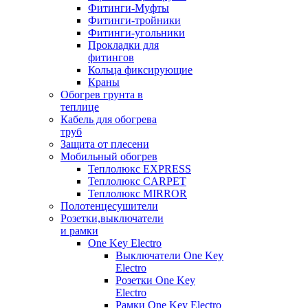
Фитинги-Муфты
Фитинги-тройники
Фитинги-угольники
Прокладки для
фитингов
Кольца фиксирующие
Краны
Обогрев грунта в
теплице
Кабель для обогрева
труб
Защита от плесени
Мобильный обогрев
Теплолюкс EXPRESS
Теплолюкс CARPET
Теплолюкс MIRROR
Полотенцесушители
Розетки,выключатели
и рамки
One Key Electro
Выключатели One Key
Electro
Розетки One Key
Electro
Рамки One Key Electro