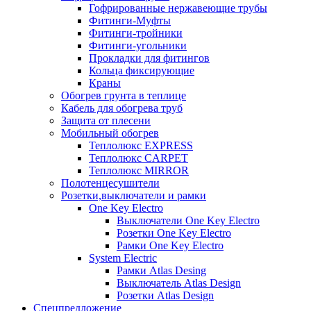
Гофрированные нержавеющие трубы
Фитинги-Муфты
Фитинги-тройники
Фитинги-угольники
Прокладки для фитингов
Кольца фиксирующие
Краны
Обогрев грунта в теплице
Кабель для обогрева труб
Защита от плесени
Мобильный обогрев
Теплолюкс EXPRESS
Теплолюкс CARPET
Теплолюкс MIRROR
Полотенцесушители
Розетки,выключатели и рамки
One Key Electro
Выключатели One Key Electro
Розетки One Key Electro
Рамки One Key Electro
System Electric
Рамки Atlas Desing
Выключатель Atlas Design
Розетки Atlas Design
Спецпредложение