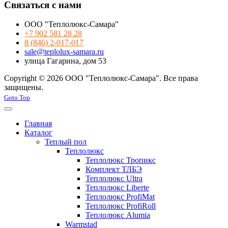
Связаться с нами
ООО "Теплолюкс-Самара"
+7 902 581 28 28
8 (846) 2-017-017
sale@teplolux-samara.ru
улица Гагарина, дом 53
Copyright © 2026 ООО "Теплолюкс-Самара". Все права
защищены.
Joomla! 3 Templates
Goto Top
Главная
Каталог
Теплый пол
Теплолюкс
Теплолюкс Тропикс
Комплект ТЛБЭ
Теплолюкс Ultra
Теплолюкс Liberte
Теплолюкс ProfiMat
Теплолюкс ProfiRoll
Теплолюкс Alumia
Warmstad