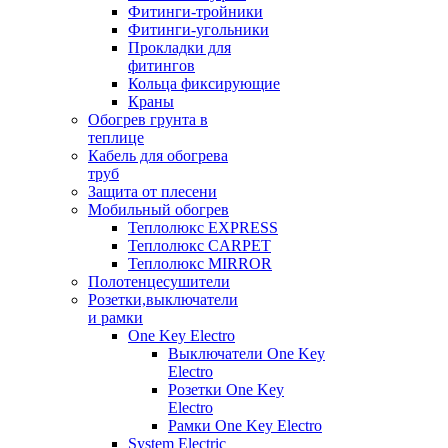
Фитинги-тройники
Фитинги-угольники
Прокладки для
фитингов
Кольца фиксирующие
Краны
Обогрев грунта в
теплице
Кабель для обогрева
труб
Защита от плесени
Мобильный обогрев
Теплолюкс EXPRESS
Теплолюкс CARPET
Теплолюкс MIRROR
Полотенцесушители
Розетки,выключатели
и рамки
One Key Electro
Выключатели One Key
Electro
Розетки One Key
Electro
Рамки One Key Electro
System Electric