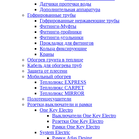
Датчики протечки воды
Дополнительная аппаратура
Гофрированные трубы
Гофрированные нержавеющие трубы
Фитинги-Муфты
Фитинги-тройники
Фитинги-угольники
Прокладки для фитингов
Кольца фиксирующие
Краны
Обогрев грунта в теплице
Кабель для обогрева труб
Защита от плесени
Мобильный обогрев
Теплолюкс EXPRESS
Теплолюкс CARPET
Теплолюкс MIRROR
Полотенцесушители
Розетки,выключатели и рамки
One Key Electro
Выключатели One Key Electro
Розетки One Key Electro
Рамки One Key Electro
System Electric
Рамки Atlas Desing