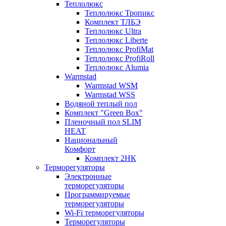
Теплолюкс
Теплолюкс Тропикс
Комплект ТЛБЭ
Теплолюкс Ultra
Теплолюкс Liberte
Теплолюкс ProfiMat
Теплолюкс ProfiRoll
Теплолюкс Alumia
Warmstad
Warmstad WSM
Warmstad WSS
Водяной теплый пол
Комплект "Green Box"
Пленочный пол SLIM
HEAT
Национальный
Комфорт
Комплект 2НК
Терморегуляторы
Электронные
терморегуляторы
Программируемые
терморегуляторы
Wi-Fi терморегуляторы
Терморегуляторы