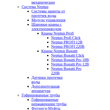
механические
Система Neptun
Системы защиты от
протечек воды
Модули управления
Шаровые краны с
электроприводом
Краны Neptun Profi
Neptun Profi Click
Neptun PROFI 12В
Neptun PROFI 220В
Краны Neptun Bugatti
Neptun Bugatti Click
Neptun Bugatti Pro 18В
Neptun Bugatti Pro 12В
Neptun Bugatti Pro
220В
Датчики протечки
воды
Дополнительная
аппаратура
Гофрированные трубы
Гофрированные
нержавеющие трубы
Фитинги-Муфты